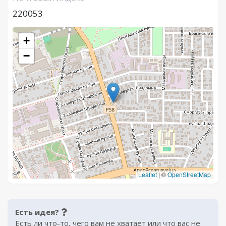
220053
+
−
Leaflet
|
©
OpenStreetMap
Есть идея?
Есть ли что-то, чего вам не хватает или что вас не