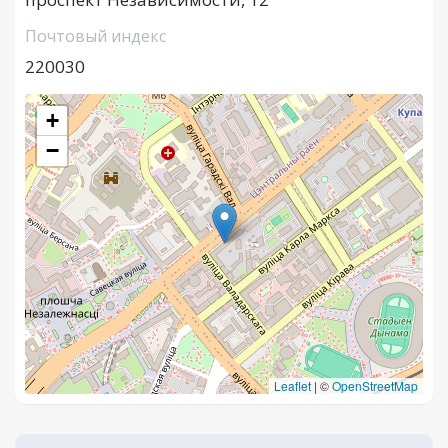
Почтовый индекс
220030
+
−
Leaflet
|
©
OpenStreetMap