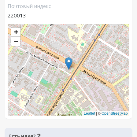
Почтовый индекс
220013
+
−
Leaflet
|
©
OpenStreetMap
Есть идея?