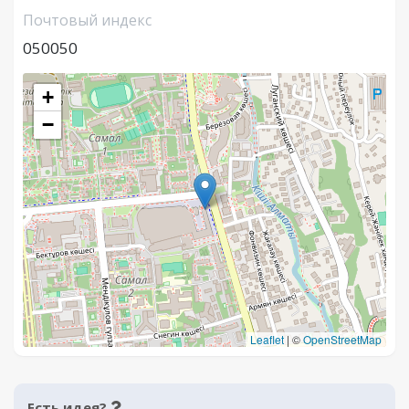
Почтовый индекс
050050
+
−
Leaflet
|
©
OpenStreetMap
Есть идея?