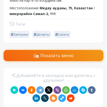
Mado на карте по координатам.
Местоположение
Медеу ауданы, 75, Казахстан
/
микрорайон Самал-2, 111
Теги
Завтраки
Десерты
Салаты
Показать меню
Добавляйте в закладки или делитесь с
друзьями!