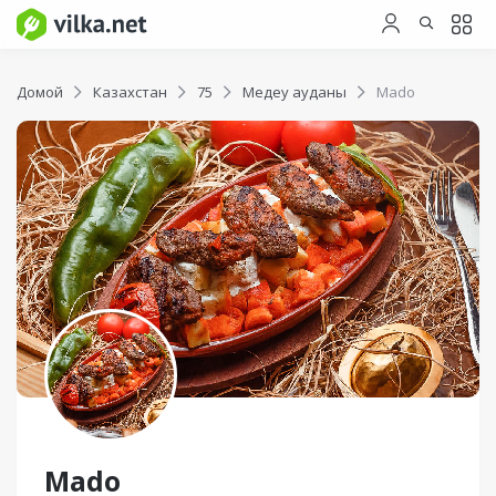
Домой
Казахстан
75
Медеу ауданы
Mado
Mado