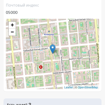
Почтовый индекс
05000
+
−
Leaflet
|
©
OpenStreetMap
Есть идея?