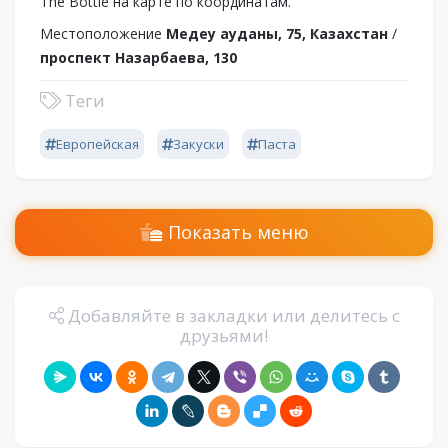
The Bottle на карте по координатам.
Местоположение
Медеу ауданы, 75, Казахстан
/
проспект Назарбаева, 130
Теги
Европейская
Закуски
Паста
Показать меню
Добавляйте в закладки или делитесь с
друзьями!