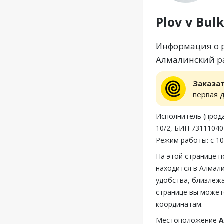
Plov v Bul
Информация о ре
Алмалинский ра
Заказа
первая 
Исполнитель (прода
10/2, БИН 7311104
Режим работы: с 10
На этой странице п
находится в Алмали
удобства, близлежа
странице вы можете
координатам.
Местоположение
А