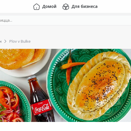
Домой
Для бизнеса
н
Plov v Bulke