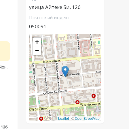
улица Айтеке Би, 126
Почтовый индекс
050091
+
−
йон,
Leaflet
|
©
OpenStreetMap
 126