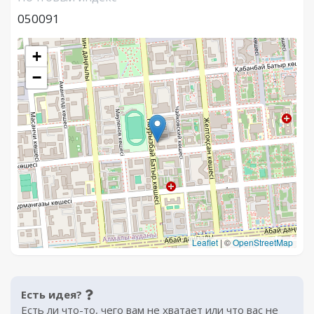
050091
+
−
Leaflet
|
©
OpenStreetMap
Есть идея?
Есть ли что-то, чего вам не хватает или что вас не