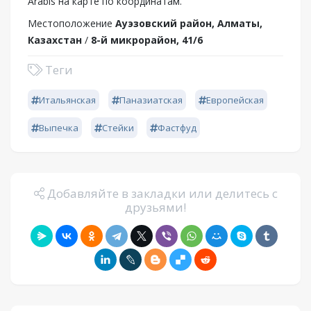
Arabis на карте по координатам.
Местоположение
Ауэзовский район, Алматы,
Казахстан
/
8-й микрорайон, 41/6
Теги
Итальянская
Паназиатская
Европейская
Выпечка
Стейки
Фастфуд
Добавляйте в закладки или делитесь с
друзьями!