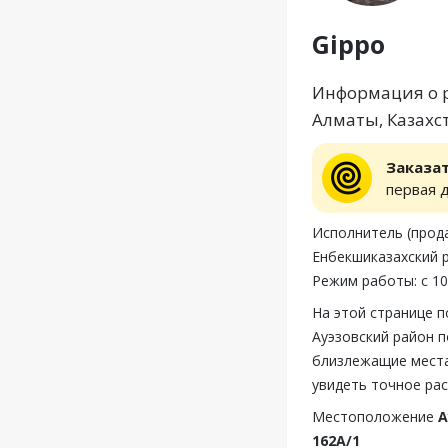
Gippo
Информация о р
Алматы, Казахс
Заказа
первая 
Исполнитель (прода
Енбекшиказахский р-
Режим работы: с 10
На этой странице п
Ауэзовский район п
близлежащие места
увидеть точное рас
Местоположение
А
162А/1