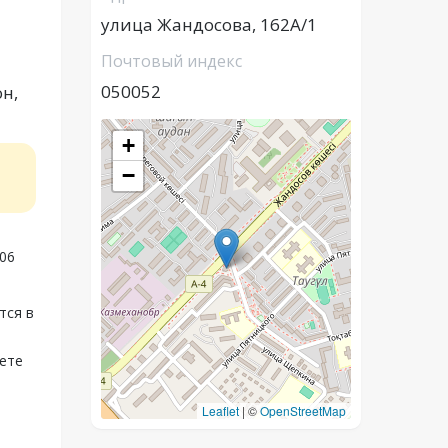
улица Жандосова, 162А/1
Почтовый индекс
050052
н,
+
−
906
тся в
жете
Leaflet
|
©
OpenStreetMap