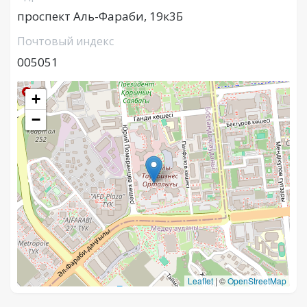
проспект Аль-Фараби, 19к3Б
Почтовый индекс
005051
+
−
Leaflet
|
©
OpenStreetMap