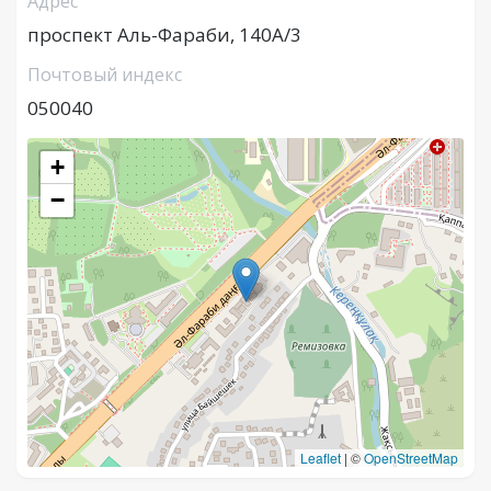
Адрес
проспект Аль-Фараби, 140А/3
Почтовый индекс
050040
+
−
Leaflet
|
©
OpenStreetMap