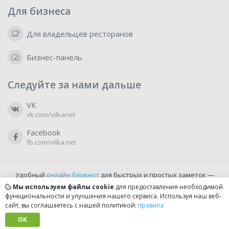
Для бизнеса
Для владельцев ресторанов
Бизнес-панель
Следуйте за нами дальше
VK
vk.com/vilkanet
Facebook
fb.com/vilka.net
Удобный
онлайн блокнот
для быстрых и простых заметок —
бесплатно и доступно прямо из браузера.
Мы используем файлы cookie
для предоставления необходимой
функциональности и улучшения нашего сервиса. Используя наш веб-
сайт, вы соглашаетесь с нашей политикой:
правила
© 2022-2026, vilka.net
Сделано с
OK