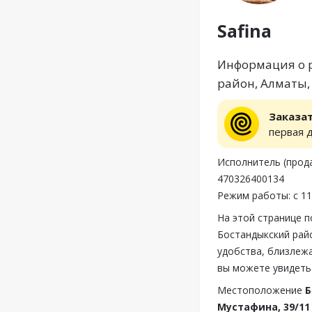
Safina
Информация о ре
район, Алматы,
Заказа
первая 
Исполнитель (продав
470326400134
Режим работы: с 11
На этой странице п
Бостандыкский рай
удобства, близлежа
вы можете увидеть 
Местоположение
Б
Мустафина, 39/11