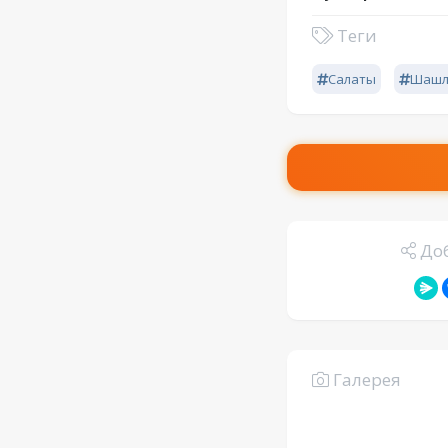
Теги
Салаты
Шашл
Доб
Галерея