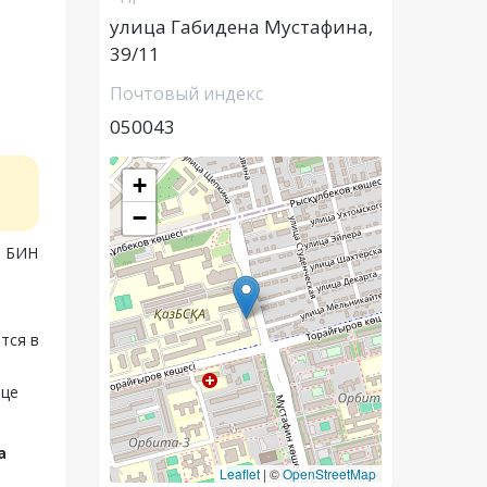
улица Габидена Мустафина,
39/11
Почтовый индекс
050043
+
−
, БИН
тся в
ице
а
Leaflet
|
©
OpenStreetMap