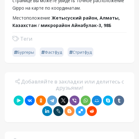
странице вы можете увидеть точное расположение
Gippo на карте по координатам.
Местоположение
Жетысуский район, Алматы,
Казахстан
/
микрорайон Айнабулак-3, 98Б
Теги
Бургеры
Фастфуд
Стритфуд
Добавляйте в закладки или делитесь с
друзьями!