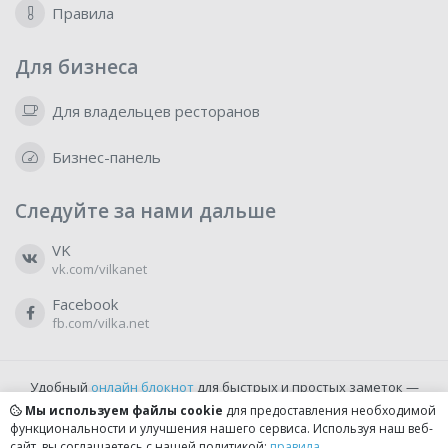
Правила
Для бизнеса
Для владельцев ресторанов
Бизнес-панель
Следуйте за нами дальше
VK
vk.com/vilkanet
Facebook
fb.com/vilka.net
Удобный
онлайн блокнот
для быстрых и простых заметок —
бесплатно и доступно прямо из браузера.
Мы используем файлы cookie
для предоставления необходимой
функциональности и улучшения нашего сервиса. Используя наш веб-
сайт, вы соглашаетесь с нашей политикой:
правила