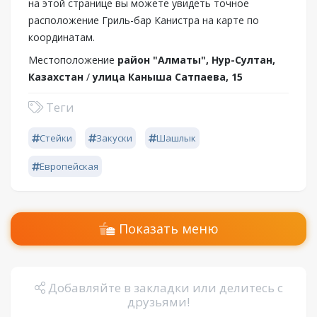
на этой странице вы можете увидеть точное
расположение Гриль-бар Канистра на карте по
координатам.
Местоположение
район "Алматы", Нур-Султан,
Казахстан
/
улица Каныша Сатпаева, 15
Теги
Стейки
Закуски
Шашлык
Европейская
Показать меню
Добавляйте в закладки или делитесь с
друзьями!