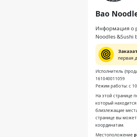
Bao Noodle
Информация о ре
Noodles &Sushi b
Заказа
первая 
Исполнитель (продаве
161040011059
Режим работы: с 10
На этой странице п
который находится 
близлежащие места,
странице вы можете
координатам.
Местоположение
р