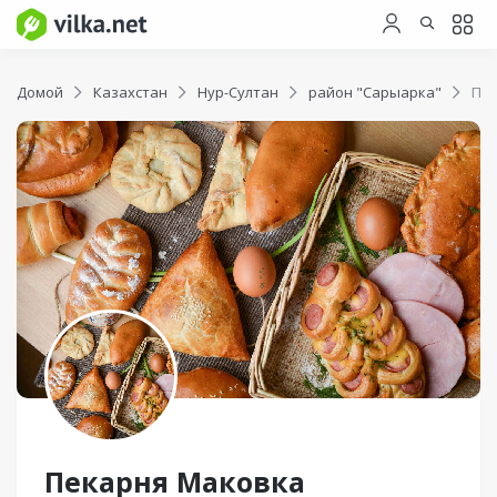
Домой
Казахстан
Нур-Султан
район "Сарыарка"
Пек
Пекарня Маковка