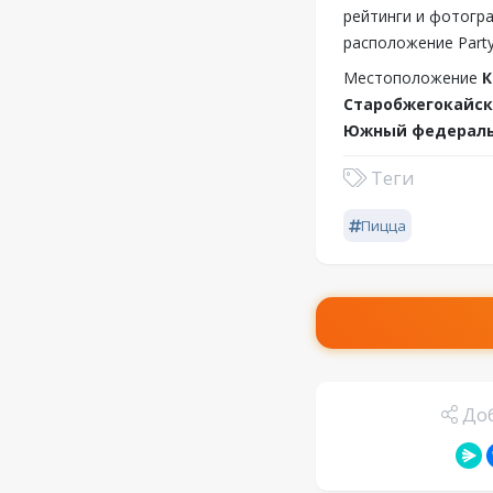
рейтинги и фотогра
расположение Party
Местоположение
К
Старобжегокайск
Южный федеральн
Теги
Пицца
Доб