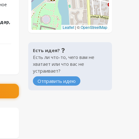
ное
одар,
Leaflet
|
©
OpenStreetMap
Есть идея?
Есть ли что-то, чего вам не
хватает или что вас не
устраивает?
Отправить идею