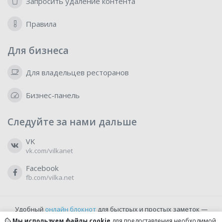
Запросить удаление контента
Правила
Для бизнеса
Для владельцев ресторанов
Бизнес-панель
Следуйте за нами дальше
VK
vk.com/vilkanet
Facebook
fb.com/vilka.net
Удобный
онлайн блокнот
для быстрых и простых заметок —
бесплатно и доступно прямо из браузера.
Мы используем файлы cookie
для предоставления необходимой