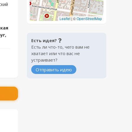
ский
Leaflet
|
©
OpenStreetMap
ская
уг,
Есть идея?
Есть ли что-то, чего вам не
хватает или что вас не
устраивает?
Отправить идею