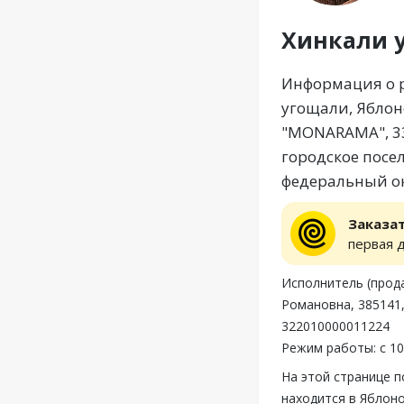
Хинкали 
Информация о р
угощали, Яблон
"MONARAMA", 33
городское посе
федеральный ок
Заказа
первая 
Исполнитель (прод
Романовна, 385141,
322010000011224
Режим работы: с 10
На этой странице 
находится в Яблон