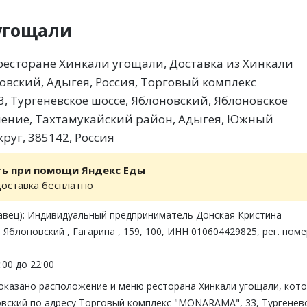
угощали
есторане Хинкали угощали, Доставка из Хинкали
овский, Адыгея, Россия, Торговый комплекс
, Тургеневское шоссе, Яблоновский, Яблоновское
ление, Тахтамукайский район, Адыгея, Южный
руг, 385142, Россия
ть при помощи Яндекс Еды
доставка бесплатно
авец): Индивидуальный предприниматель Донская Кристина
 Яблоновский , Гагарина , 159, 100, ИНН 010604429825, рег. номе
:00 до 22:00
показано расположение и меню ресторана Хинкали угощали, кот
овский по адресу Торговый комплекс "MONARAMA", 33, Тургенев