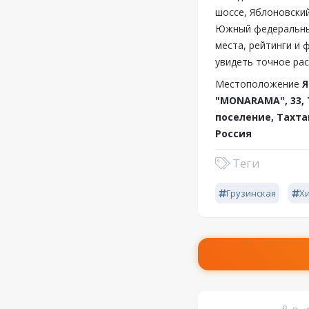
шоссе, Яблоновский
Южный федеральный
места, рейтинги и 
увидеть точное ра
Местоположение
Я
"MONARAMA", 33, 
поселение, Тахта
Россия
Теги
Грузинская
Х