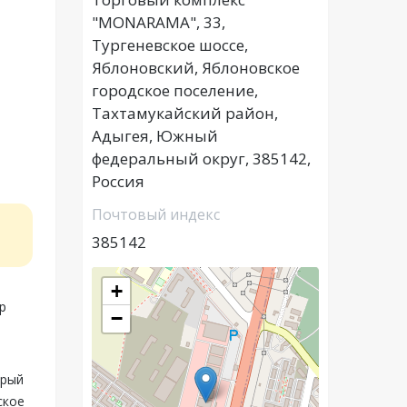
"MONARAMA", 33,
Тургеневское шоссе,
Яблоновский, Яблоновское
городское поселение,
Тахтамукайский район,
Адыгея, Южный
федеральный округ, 385142,
Россия
Почтовый индекс
385142
+
р
−
орый
ское