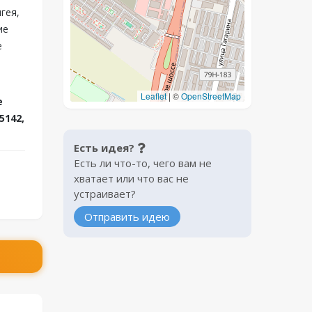
гея,
ие
е
Leaflet
|
©
OpenStreetMap
е
5142,
Есть идея?
Есть ли что-то, чего вам не
хватает или что вас не
устраивает?
Отправить идею