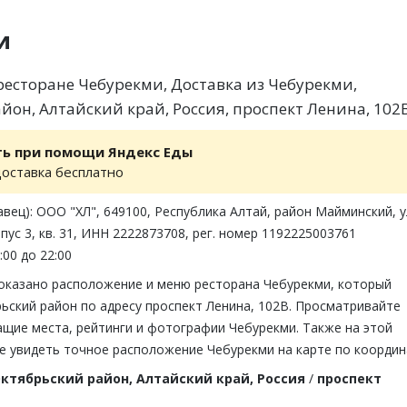
и
есторане Чебурекми, Доставка из Чебурекми,
йон, Алтайский край, Россия, проспект Ленина, 102
ть при помощи Яндекс Еды
доставка бесплатно
вец): ООО "ХЛ", 649100, Республика Алтай, район Майминский, ул
рпус 3, кв. 31, ИНН 2222873708, рег. номер 1192225003761
:00 до 22:00
показано расположение и меню ресторана Чебурекми, который
ьский район по адресу проспект Ленина, 102В. Просматривайте
ащие места, рейтинги и фотографии Чебурекми. Также на этой
е увидеть точное расположение Чебурекми на карте по координ
ктябрьский район, Алтайский край, Россия
/
проспект