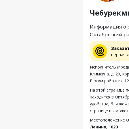
Чебурекм
Информация о р
Октябрьский ра
Заказа
первая 
Исполнитель (прода
Климкина, д. 20, ко
Режим работы: с 12
На этой странице 
находится в Октябр
удобства, близлеж
странице вы может
Местоположение
О
Ленина, 102В