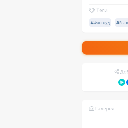
Теги
Фастфуд
Вып
Доб
Галерея