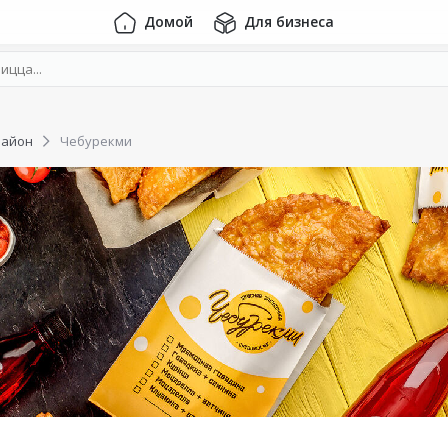
Домой
Для бизнеса
район
Чебурекми