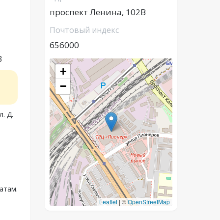
проспект Ленина, 102В
Почтовый индекс
656000
В
+
−
. Д.
атам.
Leaflet
|
©
OpenStreetMap