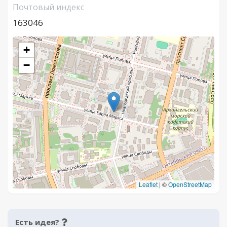
Почтовый индекс
163046
+
−
Leaflet
|
©
OpenStreetMap
Есть идея?