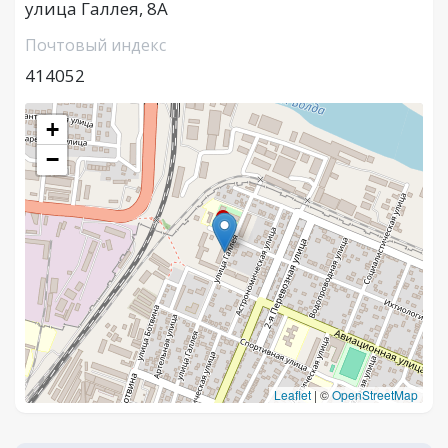
улица Галлея, 8А
Почтовый индекс
414052
+
−
Leaflet
|
©
OpenStreetMap