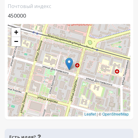
Почтовый индекс
450000
+
−
Leaflet
|
©
OpenStreetMap
Есть идея?