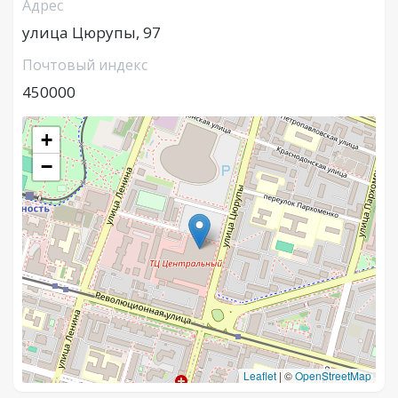
Адрес
улица Цюрупы, 97
Почтовый индекс
450000
+
−
Leaflet
|
©
OpenStreetMap