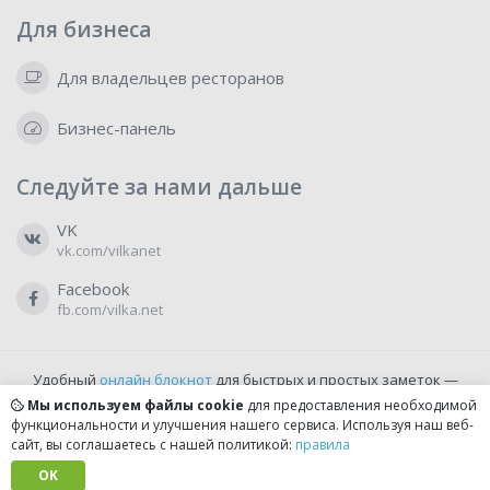
Для бизнеса
Для владельцев ресторанов
Бизнес-панель
Следуйте за нами дальше
VK
vk.com/vilkanet
Facebook
fb.com/vilka.net
Удобный
онлайн блокнот
для быстрых и простых заметок —
бесплатно и доступно прямо из браузера.
Мы используем файлы cookie
для предоставления необходимой
функциональности и улучшения нашего сервиса. Используя наш веб-
сайт, вы соглашаетесь с нашей политикой:
правила
© 2022-2026, vilka.net
Сделано с
OK