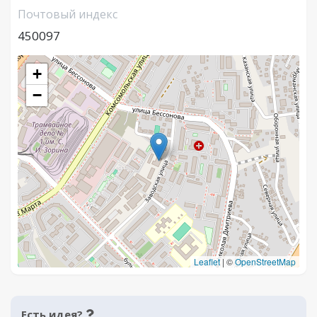
Почтовый индекс
450097
+
−
Leaflet
|
©
OpenStreetMap
Есть идея?