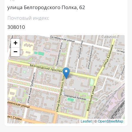
улица Белгородского Полка, 62
Почтовый индекс
308010
+
−
Leaflet
|
©
OpenStreetMap