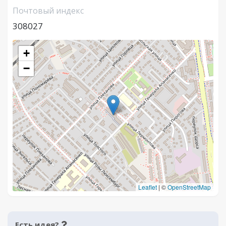
Почтовый индекс
308027
+
−
Leaflet
|
©
OpenStreetMap
Есть идея?