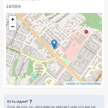
241059
+
−
Leaflet
|
©
OpenStreetMap
Есть идея?
Есть ли что-то, чего вам не хватает или что вас не