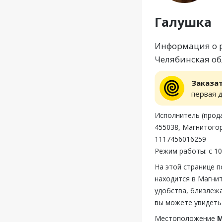
Галушка
Информация о р
Челябинская обл
Заказа
первая 
Исполнитель (про
455038, Магнитогор
1117456016259
Режим работы: с 10
На этой странице 
находится в Магнит
удобства, близлежа
вы можете увидеть
Местоположение
М