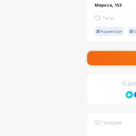
Маркса, 153
Теги
Украинская
З
Доб
Галерея