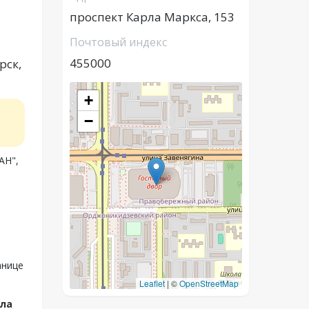
проспект Карла Маркса, 153
Почтовый индекс
455000
рск,
+
−
АН",
анице
Leaflet
|
©
OpenStreetMap
рла