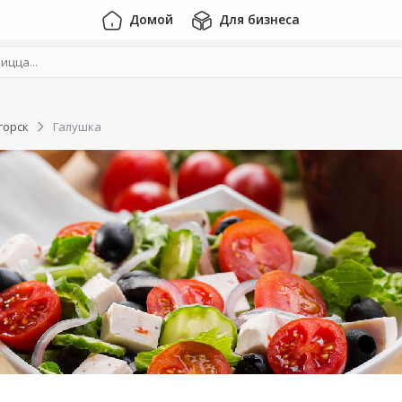
Домой
Для бизнеса
горск
Галушка