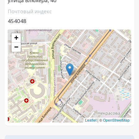
улица Блюхера, 40
Почтовый индекс
454048
+
−
Leaflet
|
©
OpenStreetMap