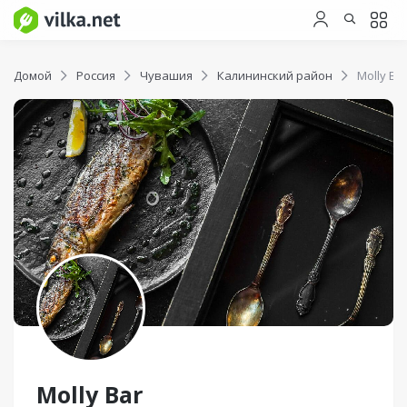
Домой
Россия
Чувашия
Калининский район
Molly Ba
Molly Bar