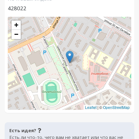
428022
+
−
Leaflet
|
©
OpenStreetMap
Есть идея?
Есть ли что-то, чего вам не хватает или что вас не