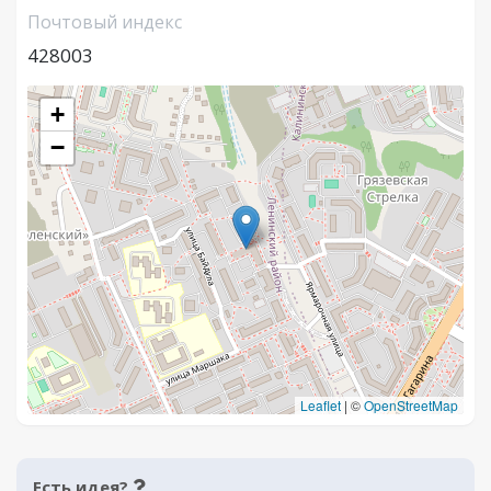
Почтовый индекс
428003
+
−
Leaflet
|
©
OpenStreetMap
Есть идея?