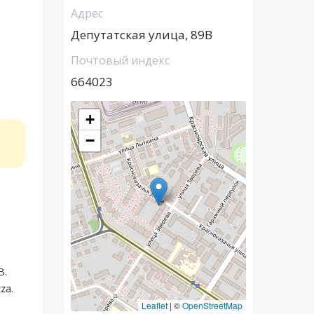
Адрес
Депутатская улица, 89В
Почтовый индекс
664023
+
−
й
В.
za.
Leaflet
|
©
OpenStreetMap