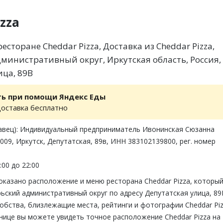
zza
сторане Cheddar Pizza, Доставка из Cheddar Pizza,
министративный округ, Иркутская область, Россия,
ица, 89В
ть при помощи Яндекс Еды
доставка бесплатно
авец): Индивидуальный предприниматель Ивонинская Сюзанна
09, Иркутск, Депутатская, 89в, ИНН 383102139800, рег. номер
:00 до 22:00
оказано расположение и меню ресторана Cheddar Pizza, которы
ьский административный округ по адресу Депутатская улица, 89
бства, близлежащие места, рейтинги и фотографии Cheddar Piz
нице вы можете увидеть точное расположение Cheddar Pizza на