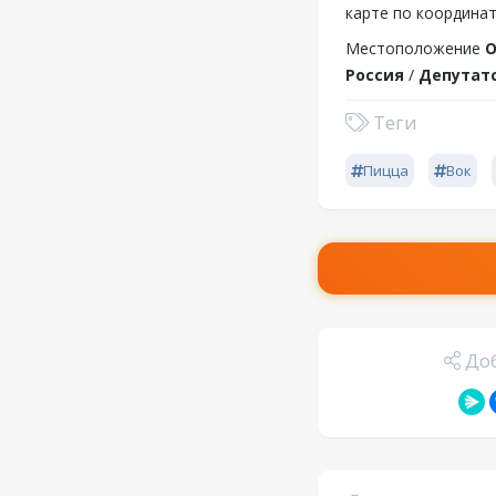
карте по координат
Местоположение
О
Россия
/
Депутатс
Теги
Пицца
Вок
Доб