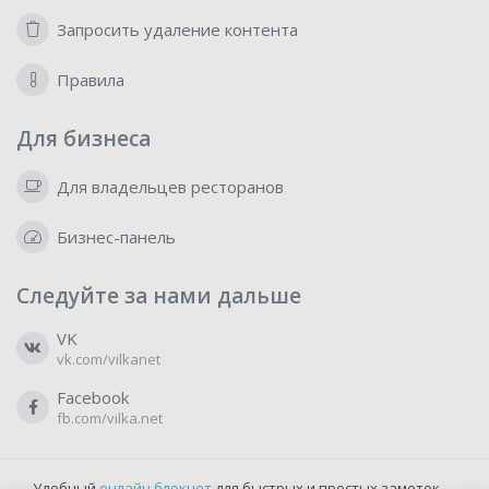
Запросить удаление контента
Правила
Для бизнеса
Для владельцев ресторанов
Бизнес-панель
Следуйте за нами дальше
VK
vk.com/vilkanet
Facebook
fb.com/vilka.net
Удобный
онлайн блокнот
для быстрых и простых заметок —