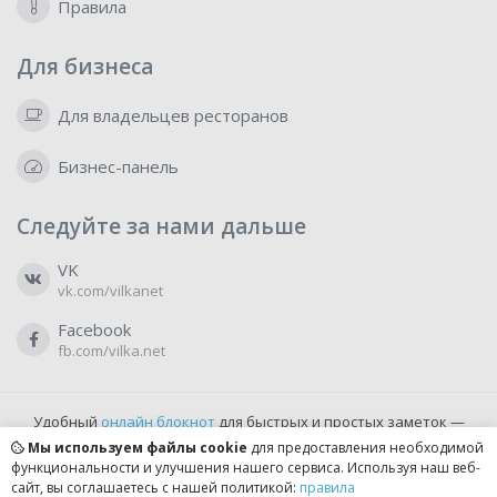
Правила
Для бизнеса
Для владельцев ресторанов
Бизнес-панель
Следуйте за нами дальше
VK
vk.com/vilkanet
Facebook
fb.com/vilka.net
Удобный
онлайн блокнот
для быстрых и простых заметок —
бесплатно и доступно прямо из браузера.
Мы используем файлы cookie
для предоставления необходимой
функциональности и улучшения нашего сервиса. Используя наш веб-
сайт, вы соглашаетесь с нашей политикой:
правила