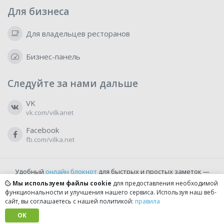
Для бизнеса
Для владельцев ресторанов
Бизнес-панель
Следуйте за нами дальше
VK
vk.com/vilkanet
Facebook
fb.com/vilka.net
Удобный
онлайн блокнот
для быстрых и простых заметок —
бесплатно и доступно прямо из браузера.
Мы используем файлы cookie
для предоставления необходимой
функциональности и улучшения нашего сервиса. Используя наш веб-
сайт, вы соглашаетесь с нашей политикой:
правила
© 2022-2026, vilka.net
Сделано с
OK