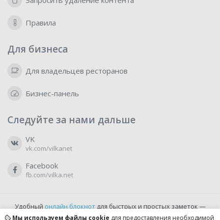
Запросить удаление контента
Правила
Для бизнеса
Для владельцев ресторанов
Бизнес-панель
Следуйте за нами дальше
VK
vk.com/vilkanet
Facebook
fb.com/vilka.net
Удобный
онлайн блокнот
для быстрых и простых заметок —
бесплатно и доступно прямо из браузера.
Мы используем файлы cookie
для предоставления необходимой