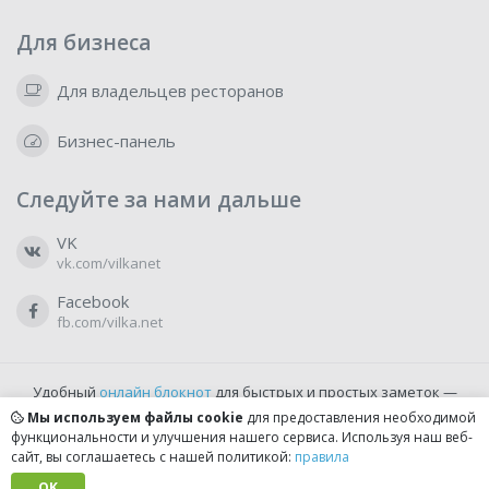
Для бизнеса
Для владельцев ресторанов
Бизнес-панель
Следуйте за нами дальше
VK
vk.com/vilkanet
Facebook
fb.com/vilka.net
Удобный
онлайн блокнот
для быстрых и простых заметок —
бесплатно и доступно прямо из браузера.
Мы используем файлы cookie
для предоставления необходимой
функциональности и улучшения нашего сервиса. Используя наш веб-
сайт, вы соглашаетесь с нашей политикой:
правила
© 2022-2026, vilka.net
Сделано с
OK