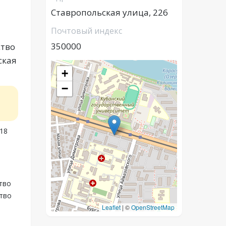
Ставропольская улица, 226
Почтовый индекс
350000
ство
ская
+
−
418
тво
тво
Leaflet
|
©
OpenStreetMap