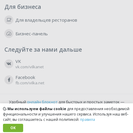
Для бизнеса
Для владельцев ресторанов
Бизнес-панель
Следуйте за нами дальше
VK
vk.com/vilkanet
Facebook
fb.com/vilka.net
Удобный
онлайн блокнот
для быстрых и простых заметок —
бесплатно и доступно прямо из браузера.
Мы используем файлы cookie
для предоставления необходимой
функциональности и улучшения нашего сервиса. Используя наш веб-
сайт, вы соглашаетесь с нашей политикой:
правила
© 2022-2026, vilka.net
Сделано с
OK