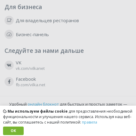
Для бизнеса
Для владельцев ресторанов
Бизнес-панель
Следуйте за нами дальше
VK
vk.com/vilkanet
Facebook
fb.com/vilka.net
Удобный
онлайн блокнот
для быстрых и простых заметок —
бесплатно и доступно прямо из браузера.
Мы используем файлы cookie
для предоставления необходимой
функциональности и улучшения нашего сервиса. Используя наш веб-
сайт, вы соглашаетесь с нашей политикой:
правила
© 2022-2026, vilka.net
Сделано с
OK