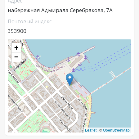
Адрес
набережная Адмирала Серебрякова, 7А
Почтовый индекс
353900
+
−
Leaflet
|
©
OpenStreetMap