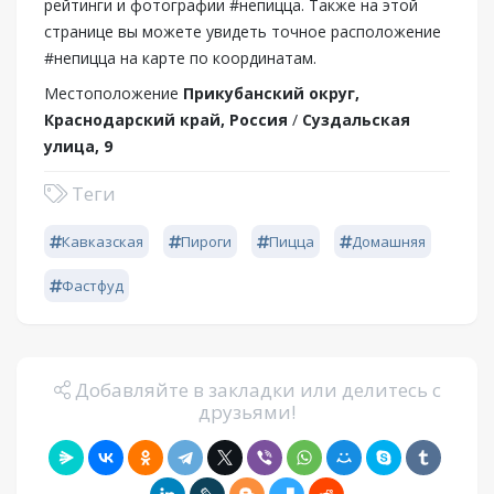
рейтинги и фотографии #непицца. Также на этой
странице вы можете увидеть точное расположение
#непицца на карте по координатам.
Местоположение
Прикубанский округ,
Краснодарский край, Россия
/
Суздальская
улица, 9
Теги
Кавказская
Пироги
Пицца
Домашняя
Фастфуд
Добавляйте в закладки или делитесь с
друзьями!