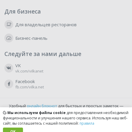
Для бизнеса
Для владельцев ресторанов
Бизнес-панель
Следуйте за нами дальше
VK
vk.com/vilkanet
Facebook
fb.com/vilka.net
Удобный
онлайн блокнот
для быстрых и простых заметок —
бесплатно и доступно прямо из браузера.
Мы используем файлы cookie
для предоставления необходимой
функциональности и улучшения нашего сервиса. Используя наш веб-
сайт, вы соглашаетесь с нашей политикой:
правила
© 2022-2026, vilka.net
Сделано с
OK