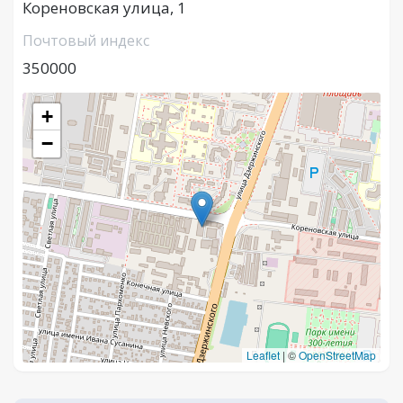
Кореновская улица, 1
Почтовый индекс
350000
+
−
Leaflet
|
©
OpenStreetMap