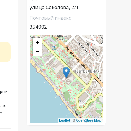
улица Соколова, 2/1
Почтовый индекс
354002
+
−
орый
ице
м.
Leaflet
|
©
OpenStreetMap