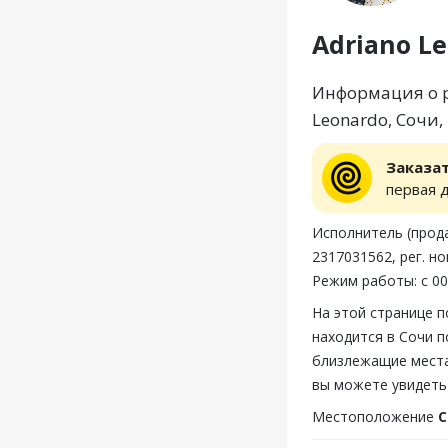
Adriano L
Информация о р
Leonardo, Сочи,
Заказа
первая 
Исполнитель (прода
2317031562, рег. н
Режим работы: с 00:
На этой странице п
находится в Сочи п
близлежащие места,
вы можете увидеть 
Местоположение
С