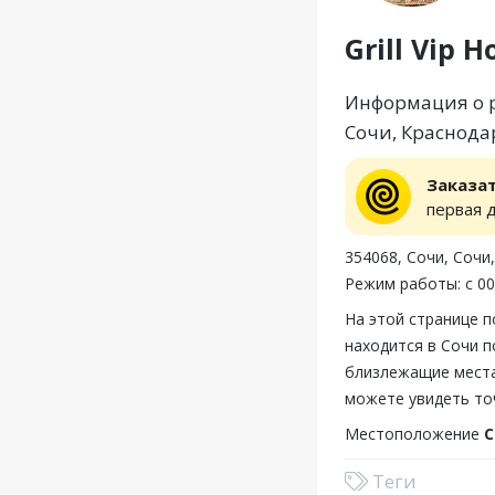
Grill Vip H
Информация о ре
Сочи, Краснодар
Заказа
первая 
354068, Сочи, Сочи
Режим работы: с 00
На этой странице п
находится в Сочи п
близлежащие места,
можете увидеть точ
Местоположение
С
Теги