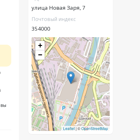
улица Новая Заря, 7
Почтовый индекс
354000
+
−
0
й
 вы
Leaflet
|
©
OpenStreetMap