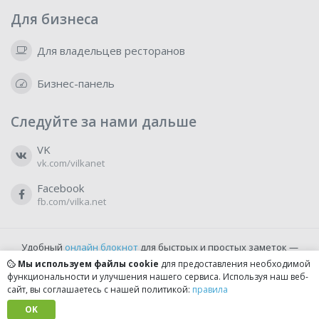
Для бизнеса
Для владельцев ресторанов
Бизнес-панель
Следуйте за нами дальше
VK
vk.com/vilkanet
Facebook
fb.com/vilka.net
Удобный
онлайн блокнот
для быстрых и простых заметок —
бесплатно и доступно прямо из браузера.
Мы используем файлы cookie
для предоставления необходимой
функциональности и улучшения нашего сервиса. Используя наш веб-
сайт, вы соглашаетесь с нашей политикой:
правила
© 2022-2026, vilka.net
Сделано с
OK