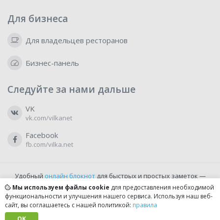
Для бизнеса
Для владельцев ресторанов
Бизнес-панель
Следуйте за нами дальше
VK
vk.com/vilkanet
Facebook
fb.com/vilka.net
Удобный
онлайн блокнот
для быстрых и простых заметок —
бесплатно и доступно прямо из браузера.
Мы используем файлы cookie
для предоставления необходимой
функциональности и улучшения нашего сервиса. Используя наш веб-
сайт, вы соглашаетесь с нашей политикой:
правила
© 2022-2026, vilka.net
Сделано с
OK