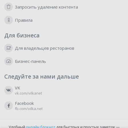
Запросить удаление контента
Правила
Для бизнеса
Для владельцев ресторанов
Бизнес-панель
Следуйте за нами дальше
VK
vk.com/vilkanet
Facebook
fb.com/vilka.net
Удобный
онлайн блокнот
для быстрых и простых заметок —