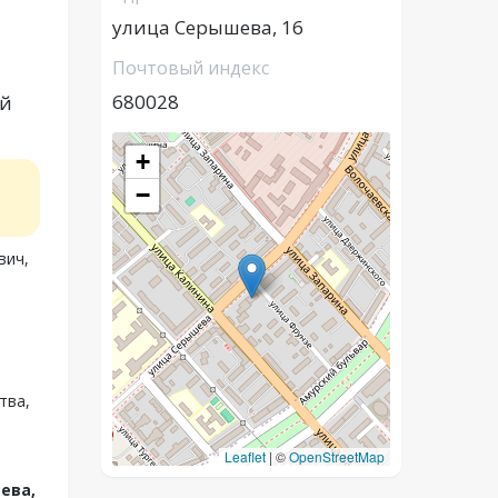
улица Серышева, 16
Почтовый индекс
680028
ий
+
−
вич,
тва,
Leaflet
|
©
OpenStreetMap
ева,